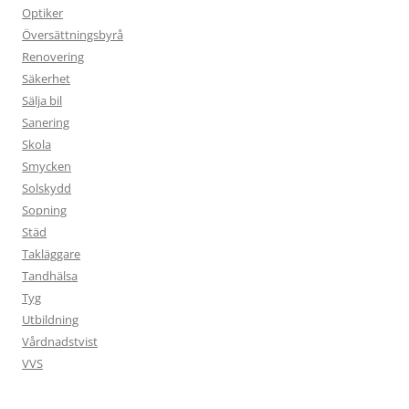
Optiker
Översättningsbyrå
Renovering
Säkerhet
Sälja bil
Sanering
Skola
Smycken
Solskydd
Sopning
Städ
Takläggare
Tandhälsa
Tyg
Utbildning
Vårdnadstvist
VVS