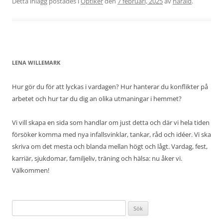
Detta inlägg postades i
Optiker
den
7 februari, 2025
av
harald
.
LENA WILLEMARK
Hur gör du för att lyckas i vardagen? Hur hanterar du konflikter på
arbetet och hur tar du dig an olika utmaningar i hemmet?
Vi vill skapa en sida som handlar om just detta och där vi hela tiden
försöker komma med nya infallsvinklar, tankar, råd och idéer. Vi ska
skriva om det mesta och blanda mellan högt och lågt. Vardag, fest,
karriär, sjukdomar, familjeliv, träning och hälsa: nu åker vi.
Välkommen!
Sök
efter: