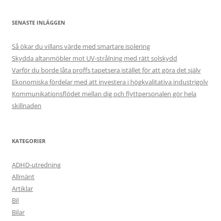
SENASTE INLÄGGEN
Så ökar du villans värde med smartare isolering
Skydda altanmöbler mot UV-strålning med rätt solskydd
Varför du borde låta proffs tapetsera istället för att göra det själv
Ekonomiska fördelar med att investera i högkvalitativa industrigolv
Kommunikationsflödet mellan dig och flyttpersonalen gör hela
skillnaden
KATEGORIER
ADHD-utredning
Allmänt
Artiklar
Bil
Bilar