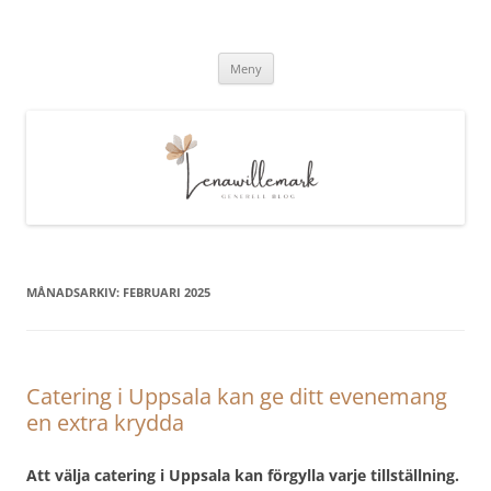
lenawillemark.se
Hoppa
Meny
till
innehåll
MÅNADSARKIV:
FEBRUARI 2025
Catering i Uppsala kan ge ditt evenemang
en extra krydda
Att välja catering i Uppsala kan förgylla varje tillställning.