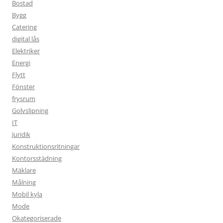
Bostad
Bygg
Catering
digital lås
Elektriker
Energi
Flytt
Fönster
frysrum
Golvslipning
IT
Juridik
Konstruktionsritningar
Kontorsstädning
Mäklare
Målning
Mobil kyla
Mode
Okategoriserade