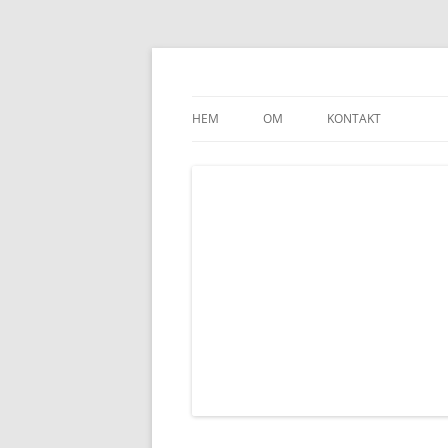
lenawillemark.se
HEM
OM
KONTAKT