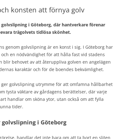
och konsten att förnya golv
golvslipning i Göteborg, där hantverkare förenar
evara trägolvets tidlösa skönhet.
ns genom golvslipning är en konst i sig. I Göteborg har
n och en nödvändighet för att hålla fast vid stadens
en blir behovet av att återuppliva golven en angelägen
dernas karaktär och för de boendes bekvämlighet.
kt, ger golvslipning utrymme för att omfamna hållbarhet
om tysta väktare av gårdagens berättelser, där varje
bart handlar om sköna ytor, utan också om att fylla
unna tider.
 golvslipning i Göteborg
rörelse, handlar det inte bara om att ta bort en sliten