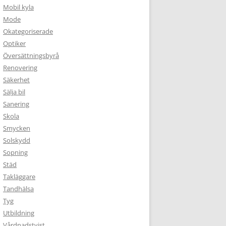
Mobil kyla
Mode
Okategoriserade
Optiker
Översättningsbyrå
Renovering
Säkerhet
Sälja bil
Sanering
Skola
Smycken
Solskydd
Sopning
Städ
Takläggare
Tandhälsa
Tyg
Utbildning
Vårdnadstvist