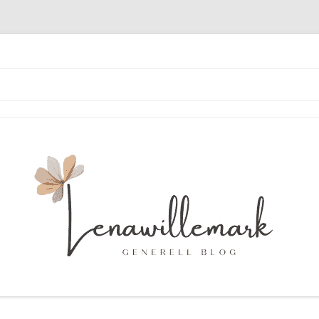
Hoppa
till
innehåll