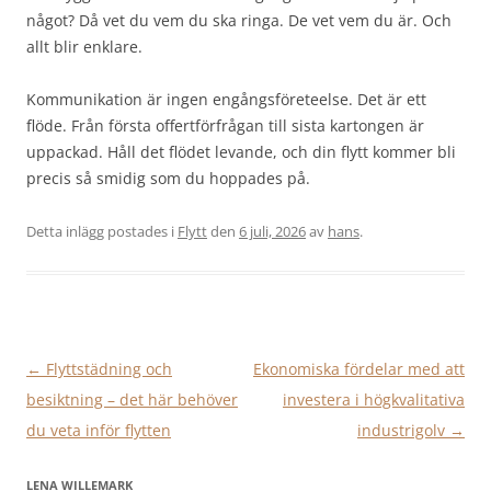
något? Då vet du vem du ska ringa. De vet vem du är. Och
allt blir enklare.
Kommunikation är ingen engångsföreteelse. Det är ett
flöde. Från första offertförfrågan till sista kartongen är
uppackad. Håll det flödet levande, och din flytt kommer bli
precis så smidig som du hoppades på.
Detta inlägg postades i
Flytt
den
6 juli, 2026
av
hans
.
Inläggsnavigering
←
Flyttstädning och
Ekonomiska fördelar med att
besiktning – det här behöver
investera i högkvalitativa
du veta inför flytten
industrigolv
→
LENA WILLEMARK