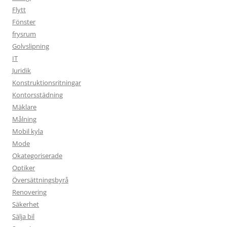
Flytt
Fönster
frysrum
Golvslipning
IT
Juridik
Konstruktionsritningar
Kontorsstädning
Mäklare
Målning
Mobil kyla
Mode
Okategoriserade
Optiker
Översättningsbyrå
Renovering
Säkerhet
Sälja bil