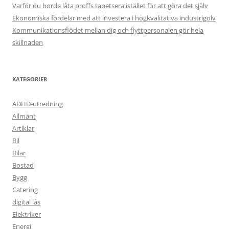
Varför du borde låta proffs tapetsera istället för att göra det själv
Ekonomiska fördelar med att investera i högkvalitativa industrigolv
Kommunikationsflödet mellan dig och flyttpersonalen gör hela
skillnaden
KATEGORIER
ADHD-utredning
Allmänt
Artiklar
Bil
Bilar
Bostad
Bygg
Catering
digital lås
Elektriker
Energi