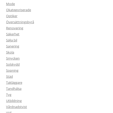
Mode
Okategoriserade
Optiker
Översättningsbyrå
Renovering
Säkerhet
Sälja bil
Sanering
Skola
Smycken
Solskydd
Sopning
Städ
Takläggare
Tandhälsa
Tyg
Utbildning
Vårdnadstvist
VVS