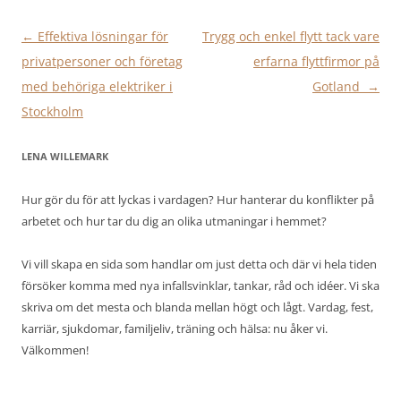
Inläggsnavigering
←
Effektiva lösningar för
Trygg och enkel flytt tack vare
privatpersoner och företag
erfarna flyttfirmor på
med behöriga elektriker i
Gotland
→
Stockholm
LENA WILLEMARK
Hur gör du för att lyckas i vardagen? Hur hanterar du konflikter på
arbetet och hur tar du dig an olika utmaningar i hemmet?
Vi vill skapa en sida som handlar om just detta och där vi hela tiden
försöker komma med nya infallsvinklar, tankar, råd och idéer. Vi ska
skriva om det mesta och blanda mellan högt och lågt. Vardag, fest,
karriär, sjukdomar, familjeliv, träning och hälsa: nu åker vi.
Välkommen!