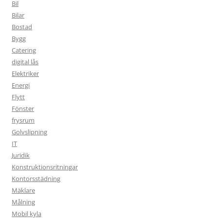
Bil
Bilar
Bostad
Bygg
Catering
digital lås
Elektriker
Energi
Flytt
Fönster
frysrum
Golvslipning
IT
Juridik
Konstruktionsritningar
Kontorsstädning
Mäklare
Målning
Mobil kyla